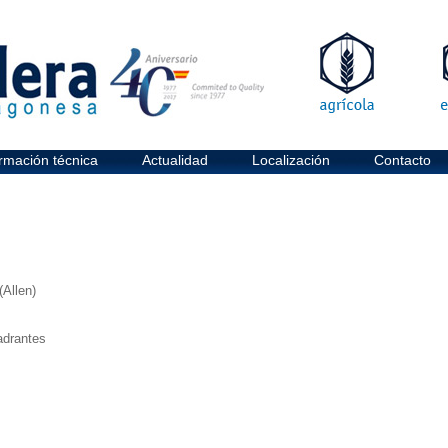
rmación técnica
Actualidad
Localización
Contacto
(Allen)
adrantes