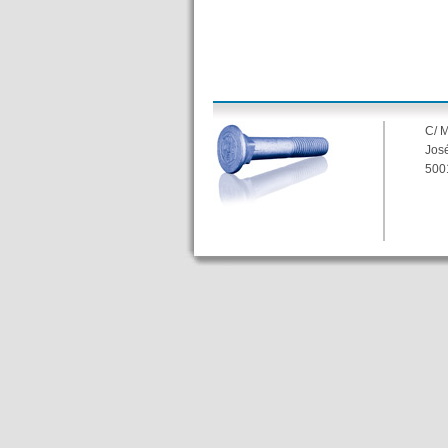
C/ 
José
500