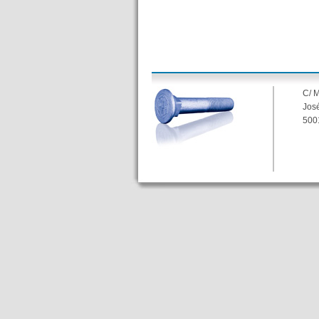
C/ 
José
500