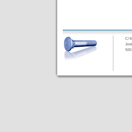
C/ 
José
500